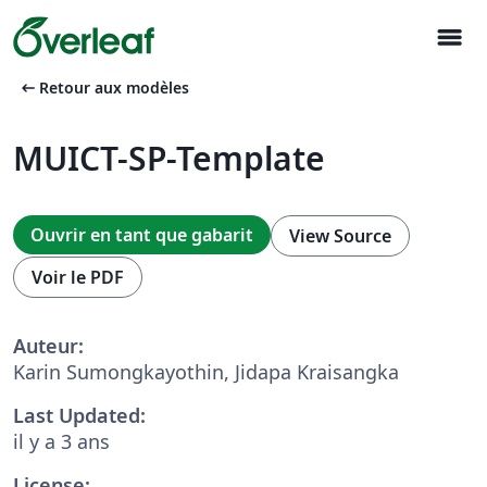
menu
arrow_left_alt
Retour aux modèles
MUICT-SP-Template
Ouvrir en tant que gabarit
View Source
Voir le PDF
Auteur:
Karin Sumongkayothin, Jidapa Kraisangka
Last Updated:
il y a 3 ans
License: