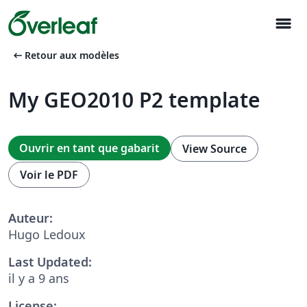
menu
arrow_left_alt
Retour aux modèles
My GEO2010 P2 template
Ouvrir en tant que gabarit
View Source
Voir le PDF
Auteur:
Hugo Ledoux
Last Updated:
il y a 9 ans
License: