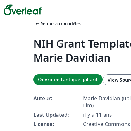
arrow_left_alt
Retour aux modèles
NIH Grant Templat
Marie Davidian
Ouvrir en tant que gabarit
View Sour
Auteur:
Marie Davidian (up
Lim)
Last Updated:
il y a 11 ans
License:
Creative Commons 