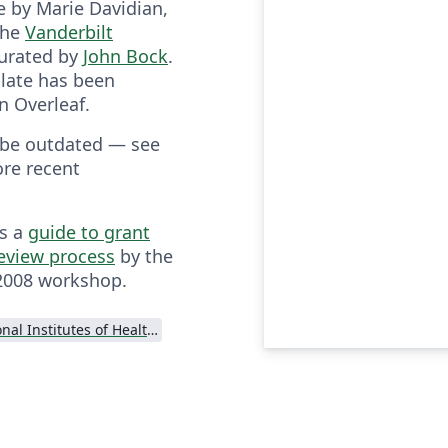
 by Marie Davidian,
the
Vanderbilt
urated by
John Bock
.
late has been
n Overleaf.
 be outdated — see
re recent
's a
guide to grant
review process
by the
2008 workshop.
National Institutes of Health (NIH)