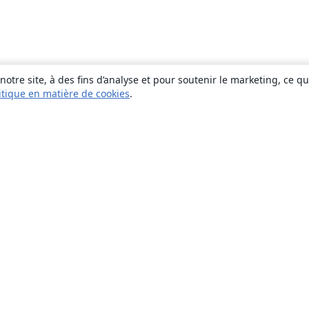
otre site, à des fins d’analyse et pour soutenir le marketing, ce q
itique en matière de cookies
.
À propos
À propos de nous
Carrières
Blog