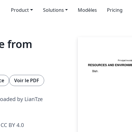
Product
Solutions
Modèles
Pricing
e from
ce
Voir le PDF
loaded by LianTze
CC BY 4.0