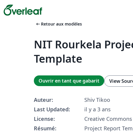
arrow_left_alt
Retour aux modèles
NIT Rourkela Proje
Template
Ouvrir en tant que gabarit
View Sour
Auteur:
Shiv Tikoo
Last Updated:
il y a 3 ans
License:
Creative Commons 
Résumé:
Project Report Tem