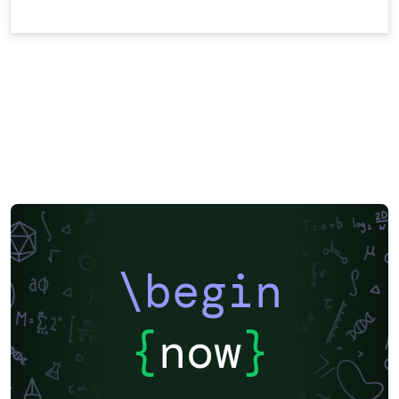
\begin
{
now
}