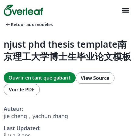
menu
arrow_left_alt
Retour aux modèles
njust phd thesis template南
京理工大学博士生毕业论文模板
Ouvrir en tant que gabarit
View Source
Voir le PDF
Auteur:
jie cheng，yachun zhang
Last Updated:
il y a 3 ans