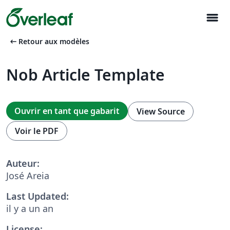
menu
arrow_left_alt
Retour aux modèles
Nob Article Template
Ouvrir en tant que gabarit
View Source
Voir le PDF
Auteur:
José Areia
Last Updated:
il y a un an
License: