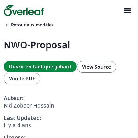
menu
arrow_left_alt
Retour aux modèles
NWO-Proposal
Ouvrir en tant que gabarit
View Source
Voir le PDF
Auteur:
Md Zobaer Hossain
Last Updated:
il y a 4 ans
License: