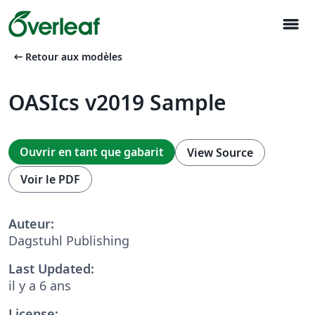
menu
arrow_left_alt
Retour aux modèles
OASIcs v2019 Sample
Ouvrir en tant que gabarit
View Source
Voir le PDF
Auteur:
Dagstuhl Publishing
Last Updated:
il y a 6 ans
License: