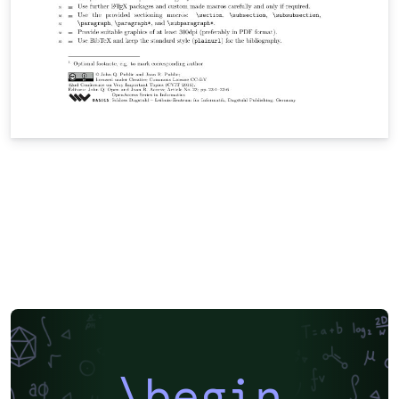
\begin