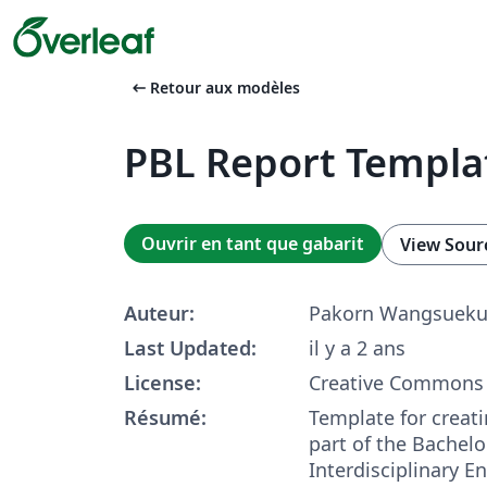
arrow_left_alt
Retour aux modèles
PBL Report Templa
Ouvrir en tant que gabarit
View Sour
Auteur:
Pakorn Wangsueku
Last Updated:
il y a 2 ans
License:
Creative Commons 
Résumé:
Template for creat
part of the Bachelo
Interdisciplinary E