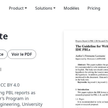
Product
Solutions
Modèles
Pricing
te
ce
Voir le PDF
l
CC BY 4.0
ing PBL reports as
r's Program in
ngineering, University