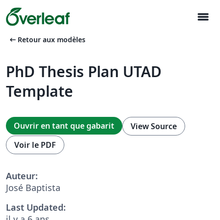
menu
arrow_left_alt
Retour aux modèles
PhD Thesis Plan UTAD
Template
Ouvrir en tant que gabarit
View Source
Voir le PDF
Auteur:
José Baptista
Last Updated:
il y a 6 ans