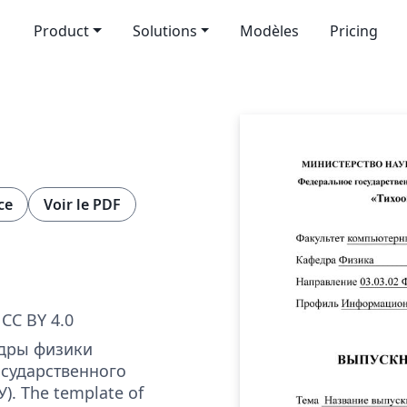
Product
Solutions
Modèles
Pricing
ce
Voir le PDF
CC BY 4.0
дры физики
осударственного
). The template of