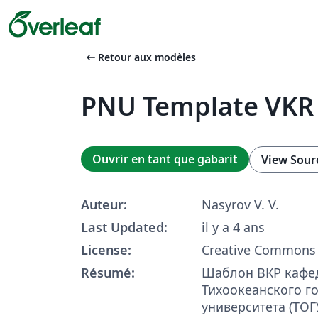
arrow_left_alt
Retour aux modèles
PNU Template VKR
Ouvrir en tant que gabarit
View Sour
Auteur:
Nasyrov V. V.
Last Updated:
il y a 4 ans
License:
Creative Commons 
Résumé:
Шаблон ВКР кафе
Тихоокеанского г
университета (ТОГУ