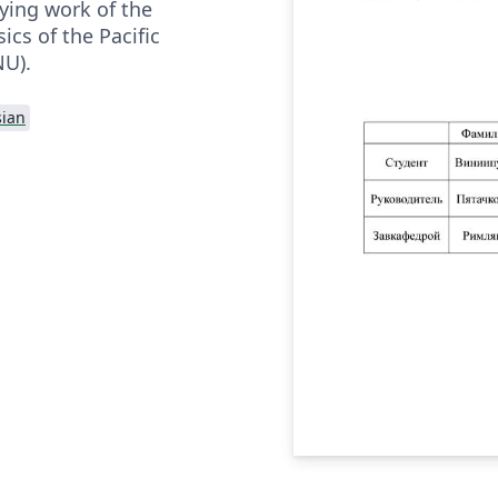
ying work of the
cs of the Pacific
NU).
sian