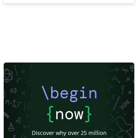
\begin
{
now
}
Discover why over 25 million