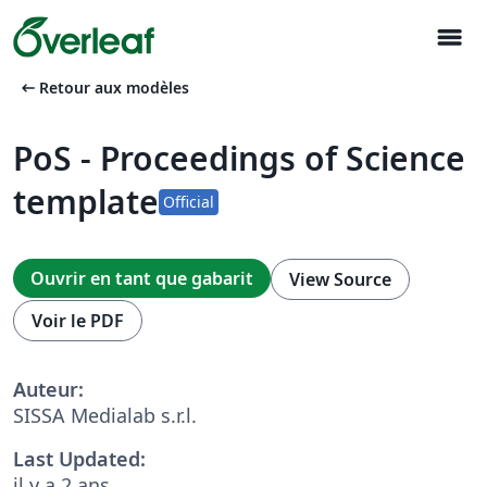
menu
arrow_left_alt
Retour aux modèles
PoS - Proceedings of Science
template
Official
Ouvrir en tant que gabarit
View Source
Voir le PDF
Auteur:
SISSA Medialab s.r.l.
Last Updated:
il y a 2 ans