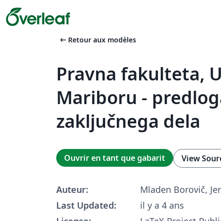
arrow_left_alt
Retour aux modèles
Pravna fakulteta, 
Mariboru - predlog
zaključnega dela
Ouvrir en tant que gabarit
View Sour
Auteur:
Mladen Borovič, Jer
Last Updated:
il y a 4 ans
License:
LaTeX Project Publi