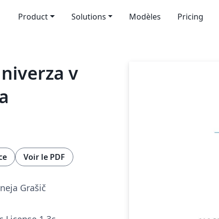
Product
Solutions
Modèles
Pricing
Univerza v
a
ce
Voir le PDF
neja Grašič
c License 1.3c