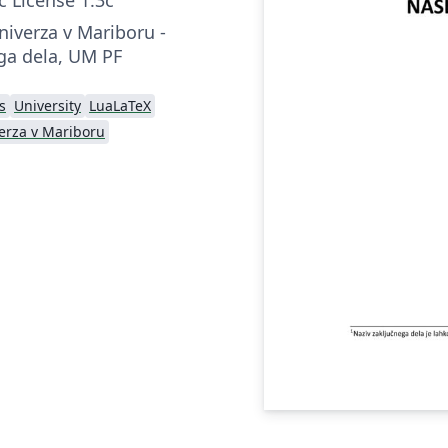
niverza v Mariboru -
ga dela, UM PF
s
University
LuaLaTeX
erza v Mariboru