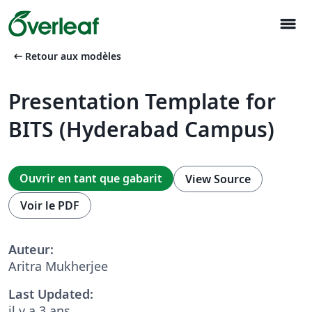
menu
arrow_left_alt
Retour aux modèles
Presentation Template for
BITS (Hyderabad Campus)
Ouvrir en tant que gabarit
View Source
Voir le PDF
Auteur:
Aritra Mukherjee
Last Updated:
il y a 3 ans