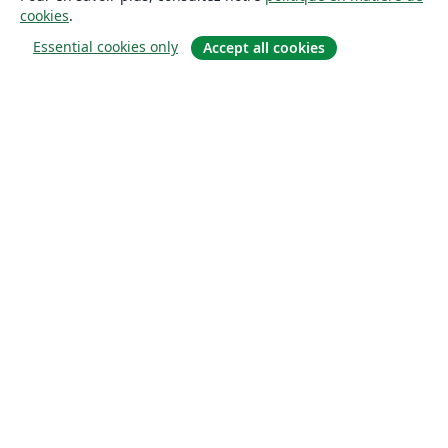
cookies
.
Essential cookies only
Accept all cookies
À propos
À propos de nous
Carrières
Blog
Solutions
Pour les entreprises