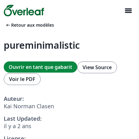
menu
arrow_left_alt
Retour aux modèles
pureminimalistic
Ouvrir en tant que gabarit
View Source
Voir le PDF
Auteur:
Kai Norman Clasen
Last Updated:
il y a 2 ans
License: