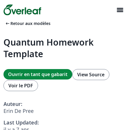
menu
arrow_left_alt
Retour aux modèles
Quantum Homework
Template
Ouvrir en tant que gabarit
View Source
Voir le PDF
Auteur:
Erin De Pree
Last Updated:
il y a 7 ans