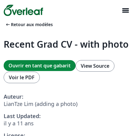
menu
arrow_left_alt
Retour aux modèles
Recent Grad CV - with photo
Ouvrir en tant que gabarit
View Source
Voir le PDF
Auteur:
LianTze Lim (adding a photo)
Last Updated:
il y a 11 ans
License: