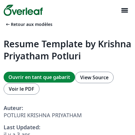
menu
arrow_left_alt
Retour aux modèles
Resume Template by Krishna
Priyatham Potluri
Ouvrir en tant que gabarit
View Source
Voir le PDF
Auteur:
POTLURI KRISHNA PRIYATHAM
Last Updated:
il y a 3 ans