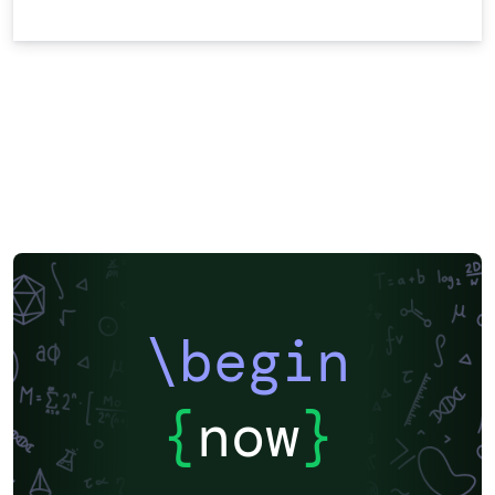
\begin
{
now
}