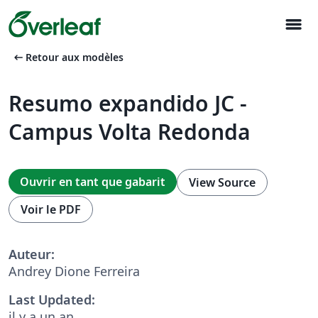
menu
arrow_left_alt
Retour aux modèles
Resumo expandido JC -
Campus Volta Redonda
Ouvrir en tant que gabarit
View Source
Voir le PDF
Auteur:
Andrey Dione Ferreira
Last Updated:
il y a un an