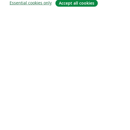
Essential cookies only
Accept all cookies
À propos
À propos de nous
Carrières
Blog
Solutions
Pour les entreprises
Pour les universités
For government