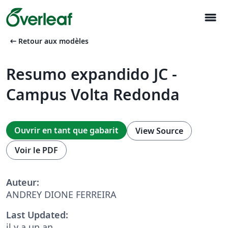
menu
arrow_left_alt
Retour aux modèles
Resumo expandido JC -
Campus Volta Redonda
Ouvrir en tant que gabarit
View Source
Voir le PDF
Auteur:
ANDREY DIONE FERREIRA
Last Updated:
il y a un an