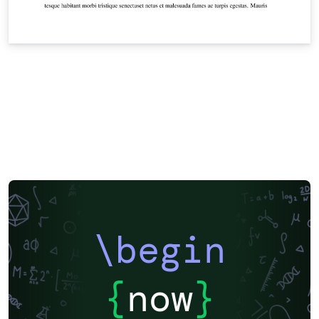
\begin
{
now
}