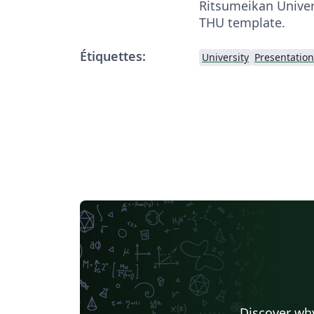
Ritsumeikan Univer
THU template.
Étiquettes:
University
Presentation
Discover why