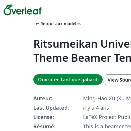
arrow_left_alt
Retour aux modèles
Ritsumeikan Unive
Theme Beamer Te
Ouvrir en tant que gabarit
View Sour
Auteur:
Ming-Hao Xu (Xu M
Last Updated:
il y a 4 ans
License:
LaTeX Project Publi
Résumé:
This is a beamer te