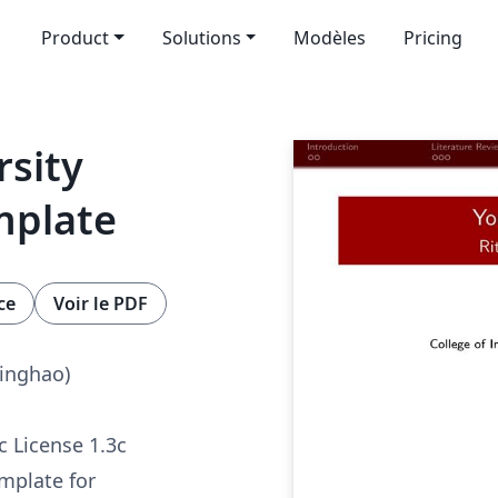
Product
Solutions
Modèles
Pricing
rsity
mplate
ce
Voir le PDF
inghao)
c License 1.3c
mplate for