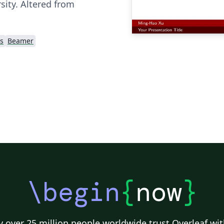
sity. Altered from
s
Beamer
\begin
{
now
}
 over 25 million people worldwide trust Overleaf wit