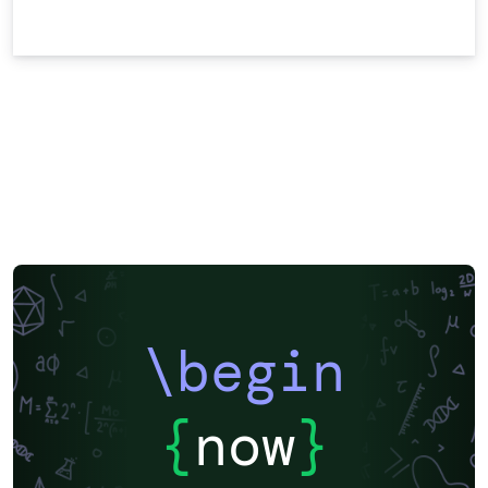
\begin
{
now
}