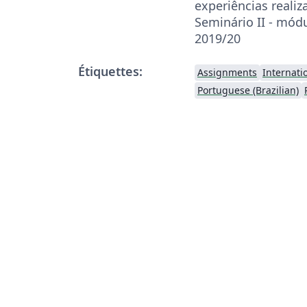
experiências realiz
Seminário II - mód
2019/20
Étiquettes:
Assignments
Internati
Portuguese (Brazilian)