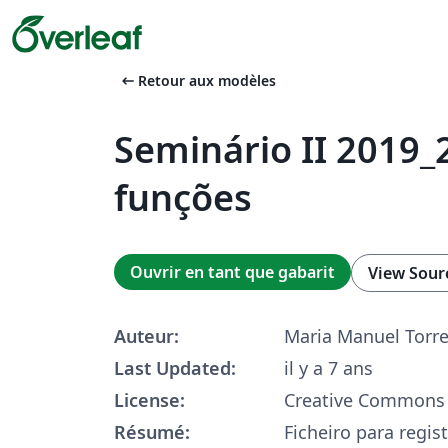
arrow_left_alt
Retour aux modèles
Seminário II 2019_2
funções
Ouvrir en tant que gabarit
View Sour
Auteur:
Maria Manuel Torr
Last Updated:
il y a 7 ans
License:
Creative Commons 
Résumé:
Ficheiro para regis