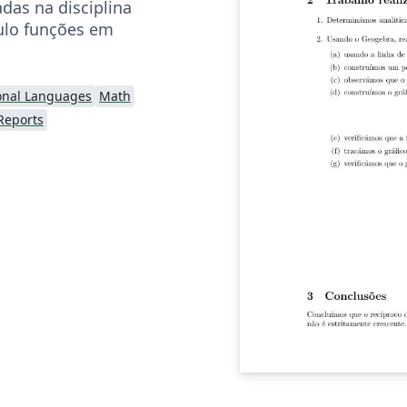
adas na disciplina
ulo funções em
onal Languages
Math
Reports