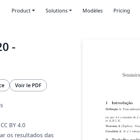
Product
Solutions
Modèles
Pricing
0 -
ce
Voir le PDF
es
CC BY 4.0
tar os resultados das