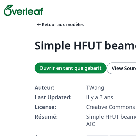
arrow_left_alt
Retour aux modèles
Simple HFUT beam
Ouvrir en tant que gabarit
View Sour
Auteur:
TWang
Last Updated:
il y a 3 ans
License:
Creative Commons 
Résumé:
Simple HFUT beame
AIC