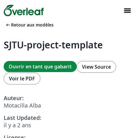
menu
arrow_left_alt
Retour aux modèles
SJTU-project-template
Ouvrir en tant que gabarit
View Source
Voir le PDF
Auteur:
Motacilla Alba
Last Updated:
il y a 2 ans
License: