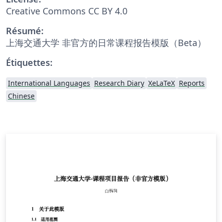
Creative Commons CC BY 4.0
Résumé:
上海交通大学 非官方的日常课程报告模版（Beta）
Étiquettes:
International Languages
Research Diary
XeLaTeX
Reports
Chinese