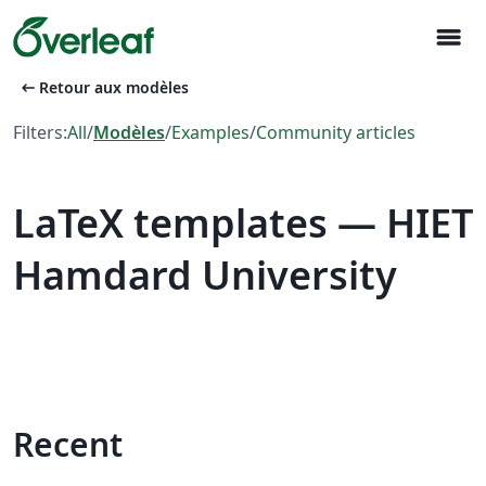
menu
arrow_left_alt
Retour aux modèles
Filters:
All
/
Modèles
/
Examples
/
Community articles
LaTeX templates — HIET
Hamdard University
Recent