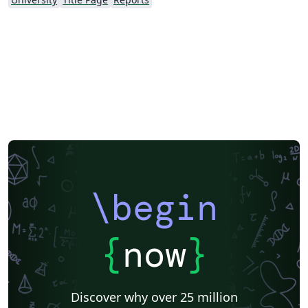
\begin
{
now
}
Discover why over 25 million