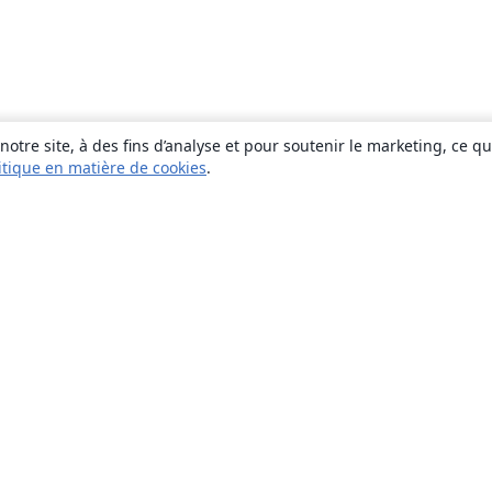
otre site, à des fins d’analyse et pour soutenir le marketing, ce q
itique en matière de cookies
.
À propos
À propos de nous
Carrières
Blog