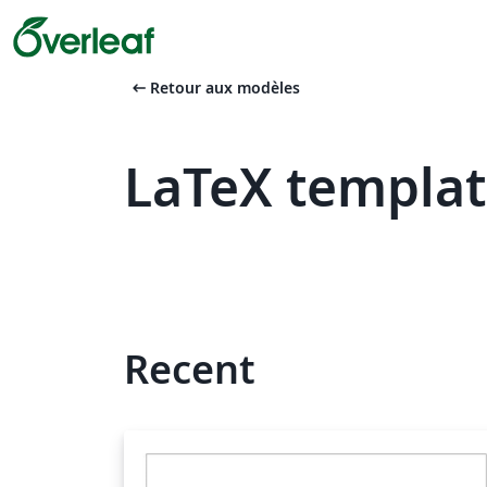
arrow_left_alt
Retour aux modèles
LaTeX templat
Recent