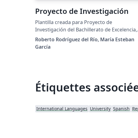
Proyecto de Investigación
Plantilla creada para Proyecto de
Investigación del Bachillerato de Excelencia,
IES San Mateo, Madrid, Spain
Roberto Rodríguez del Río, María Esteban
García
Étiquettes associé
International Languages
University
Spanish
Re