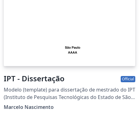
IPT - Dissertação
Official
Modelo (template) para dissertação de mestrado do IPT
(Instituto de Pesquisas Tecnológicas do Estado de São
Paulo). Esse modelo se refere ao curso de computação.
Marcelo Nascimento