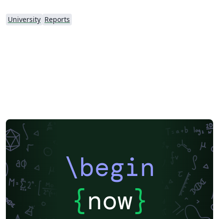
University
Reports
\begin
{
now
}