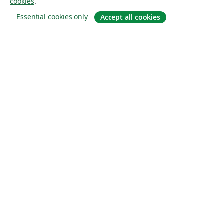
cookies
.
Essential cookies only
Accept all cookies
À propos
À propos de nous
Carrières
Blog
Solutions
Pour les entreprises
Pour les universités
For government