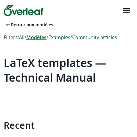
menu
arrow_left_alt
Retour aux modèles
Filters:
All
/
Modèles
/
Examples
/
Community articles
LaTeX templates —
Technical Manual
Recent