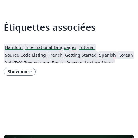
Étiquettes associées
Handout
International Languages
Tutorial
Source Code Listing
French
Getting Started
Spanish
Korean
XeLaTeX
Two-column
Books
Russian
Lecture Notes
Cheat sheet
Flash Cards
Italian
Games
Show more
Enterprise Templates