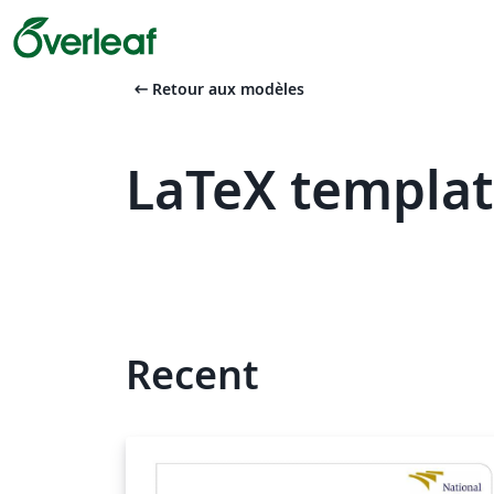
arrow_left_alt
Retour aux modèles
LaTeX templat
Recent