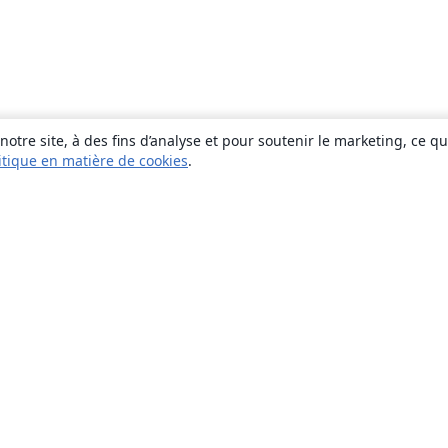
otre site, à des fins d’analyse et pour soutenir le marketing, ce q
itique en matière de cookies
.
À propos
À propos de nous
Carrières
Blog