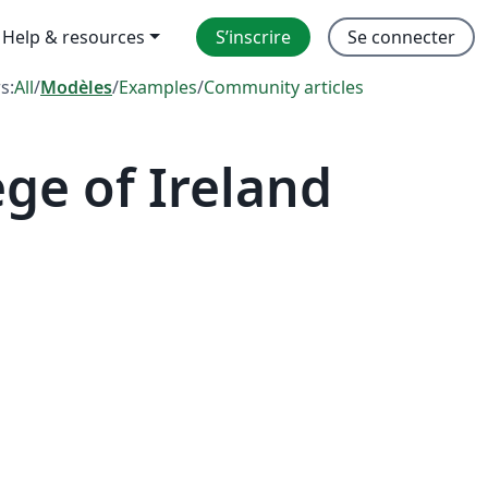
Help & resources
S’inscrire
Se connecter
rs:
All
/
Modèles
/
Examples
/
Community articles
ge of Ireland