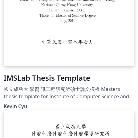
IMSLab Thesis Template
國立成功大 學資 訊工程研究所碩士論文模板 Masters
thesis template for Institute of Computer Science and
Information Engineering, National Cheng Kung
Kevin Cyu
University https://github.com/kevinbird61