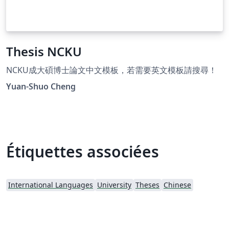
Thesis NCKU
NCKU成大碩博士論文中文模板，若需要英文模板請搜尋！
Yuan-Shuo Cheng
Étiquettes associées
International Languages
University
Theses
Chinese