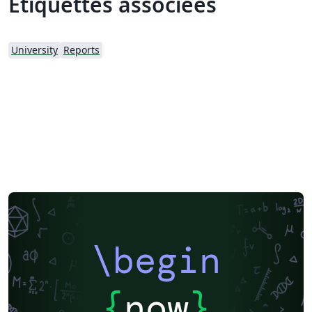
Étiquettes associées
University
Reports
\begin
{
now
}