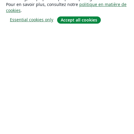
Pour en savoir plus, consultez notre
politique en matière de
cookies
.
Essential cookies only
Accept all cookies
À propos
À propos de nous
Carrières
Blog
Solutions
Pour les entreprises
Pour les universités