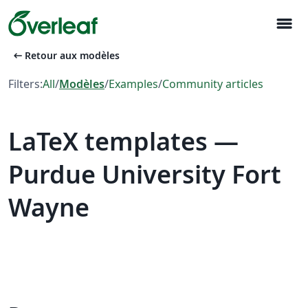
menu
arrow_left_alt
Retour aux modèles
Filters:
All
/
Modèles
/
Examples
/
Community articles
LaTeX templates —
Purdue University Fort
Wayne