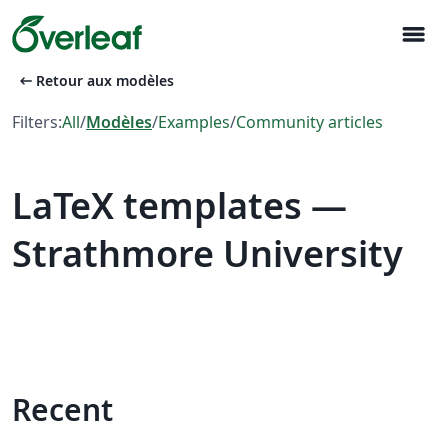
menu
arrow_left_alt
Retour aux modèles
Filters:
All
/
Modèles
/
Examples
/
Community articles
LaTeX templates —
Strathmore University
Recent