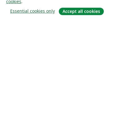
cookies
.
Essential cookies only
Accept all cookies
À propos
À propos de nous
Carrières
Blog
Solutions
Pour les entreprises
Pour les universités
For government