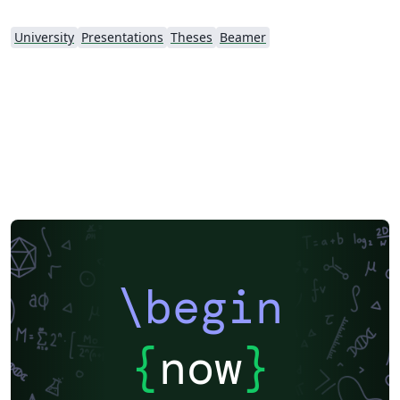
University
Presentations
Theses
Beamer
\begin
{
now
}