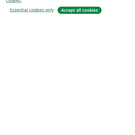
cookies
.
Essential cookies only
Accept all cookies
À propos
À propos de nous
Carrières
Blog
Solutions
Pour les entreprises
Pour les universités
For government