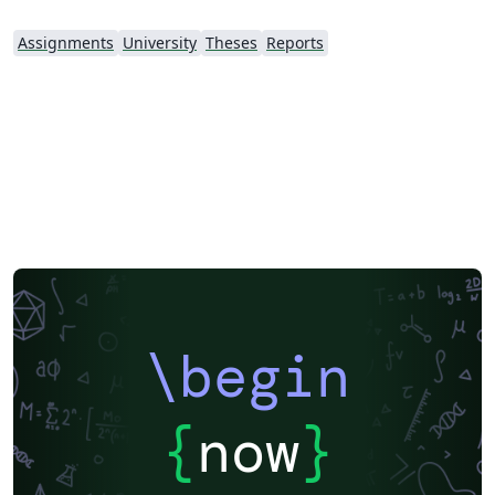
Assignments
University
Theses
Reports
\begin
{
now
}