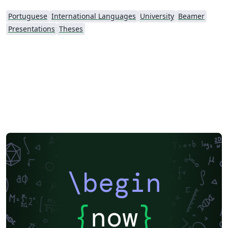
Portuguese
International Languages
University
Beamer
Presentations
Theses
\begin
{
now
}