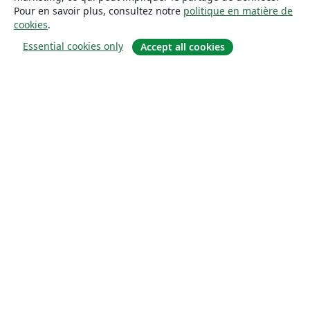
Pour en savoir plus, consultez notre
politique en matière de
cookies
.
Essential cookies only
Accept all cookies
À propos
À propos de nous
Carrières
Blog
Solutions
Pour les entreprises
Pour les universités