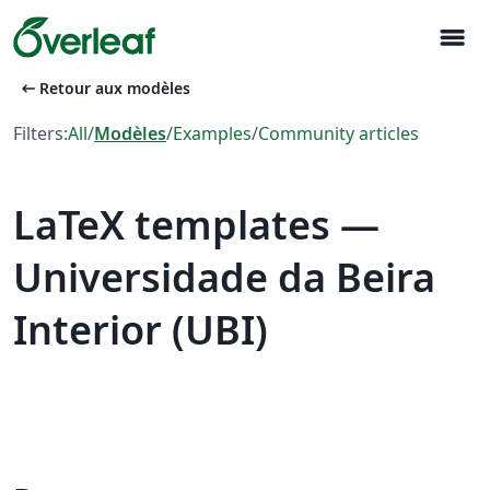
menu
arrow_left_alt
Retour aux modèles
Filters:
All
/
Modèles
/
Examples
/
Community articles
LaTeX templates —
Universidade da Beira
Interior (UBI)