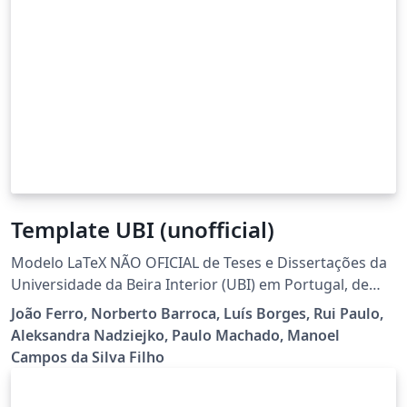
Template UBI (unofficial)
Modelo LaTeX NÃO OFICIAL de Teses e Dissertações da
Universidade da Beira Interior (UBI) em Portugal, de
acordo com o despacho reitoral nº 2019/R/630. Esta é
João Ferro, Norberto Barroca, Luís Borges, Rui Paulo,
uma versão reestruturada do projeto original que
Aleksandra Nadziejko, Paulo Machado, Manoel
conta com uma série de recursos e características,
Campos da Silva Filho
como: separação total dos comandos e formatação do
template de dentro dos ficheiros tex que compõem a