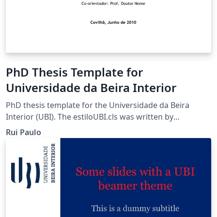
PhD Thesis Template for
Universidade da Beira Interior
PhD thesis template for the Universidade da Beira
Interior (UBI). The estiloUBI.cls was written by
volunteers of the UBI. The template is available in the
Rui Paulo
UBI website. The template allowing to chose the
language (English/Portuguese). The thesis template for
the writing in LaTeX in the Universidade da Beira
Interior, following the principal order nº 49 / R / 2010
Version 2.2 - 2016/06/01 For more information please
view the ReadMe file.