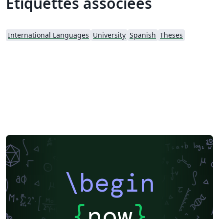
Étiquettes associées
International Languages
University
Spanish
Theses
\begin
{
now
}