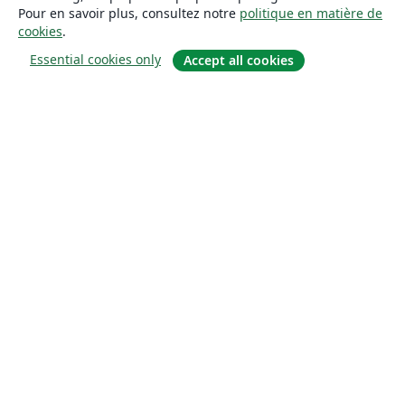
Pour en savoir plus, consultez notre
politique en matière de
cookies
.
Essential cookies only
Accept all cookies
À propos
À propos de nous
Carrières
Blog
Solutions
Pour les entreprises
Pour les universités