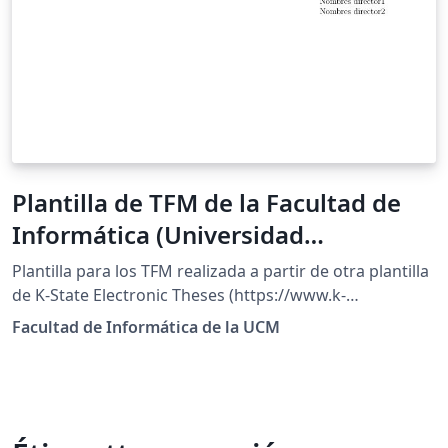
Plantilla de TFM de la Facultad de
Informática (Universidad
Complutense de Madrid)
Plantilla para los TFM realizada a partir de otra plantilla
de K-State Electronic Theses (https://www.k-
state.edu/grad/etdr/template/) Versión original
Facultad de Informática de la UCM
descargable en:
https://web.fdi.ucm.es/posgrado/docs/plantilla-TFM-
LaTeX.zip