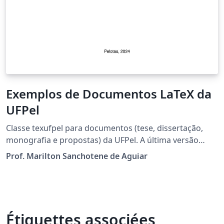
Exemplos de Documentos LaTeX da
UFPel
Classe texufpel para documentos (tese, dissertação,
monografia e propostas) da UFPel. A última versão
desta classe está em https://github.com/notcc/texufpel
Prof. Marilton Sanchotene de Aguiar
Não esqueça de trocar o arquivo principal (main file)
segundo o seu interesse, diretamente no Menu do
overleaf. v18mar2024
Étiquettes associées