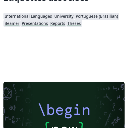
International Languages
University
Portuguese (Brazilian)
Beamer
Presentations
Reports
Theses
\begin