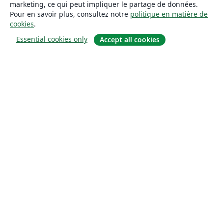
marketing, ce qui peut impliquer le partage de données.
Pour en savoir plus, consultez notre
politique en matière de
cookies
.
Essential cookies only
Accept all cookies
À propos
À propos de nous
Carrières
Blog
Solutions
Pour les entreprises
Pour les universités