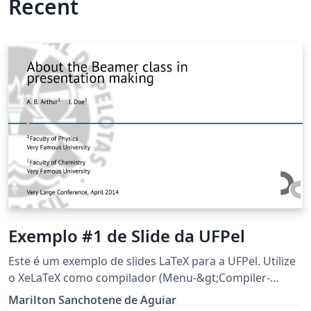
Recent
Exemplo #1 de Slide da UFPel
Este é um exemplo de slides LaTeX para a UFPel. Utilize
o XeLaTeX como compilador (Menu-&gt;Compiler-
&gt;XeLaTeX).
Marilton Sanchotene de Aguiar