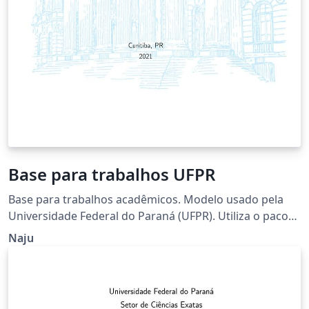
Base para trabalhos UFPR
Base para trabalhos acadêmicos. Modelo usado pela
Universidade Federal do Paraná (UFPR). Utiliza o pacote
abntex2, que possibilita a formatação fácil e rápida
Naju
para ABNT. Confirme se todas as informações que você
necessita estão no template (há diversas opções no
abntex2 que são usadas de forma diferente
dependendo da norma que você esteja seguindo). Caso