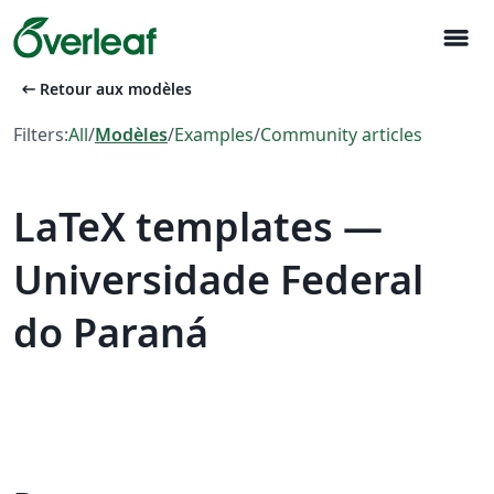
menu
arrow_left_alt
Retour aux modèles
Filters:
All
/
Modèles
/
Examples
/
Community articles
LaTeX templates —
Universidade Federal
do Paraná