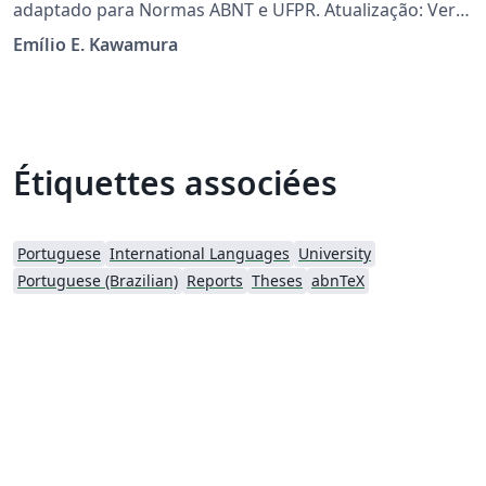
adaptado para Normas ABNT e UFPR. Atualização: Ver
https://github.com/eekBR/ufpr-abntex
Emílio E. Kawamura
Étiquettes associées
Portuguese
International Languages
University
Portuguese (Brazilian)
Reports
Theses
abnTeX