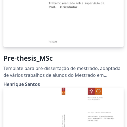
Pre-thesis_MSc
Template para pré-dissertação de mestrado, adaptada
de vários trabalhos de alunos do Mestrado em
Engenharia e Gestão de Sistemas de Informação, da
Henrique Santos
Escola de Engenharia, da Universidade do Minho.