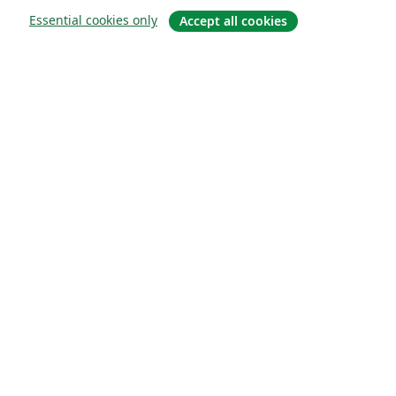
Essential cookies only
Accept all cookies
À propos
À propos de nous
Carrières
Blog
Solutions
Pour les entreprises
Pour les universités
For government
Pour les éditeurs