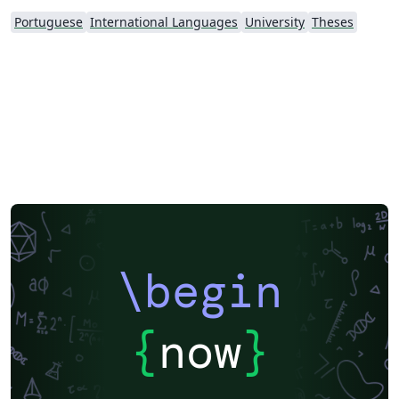
Portuguese
International Languages
University
Theses
\begin
{
now
}