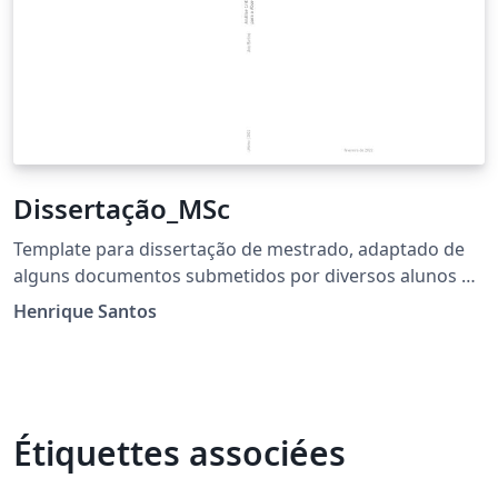
Dissertação_MSc
Template para dissertação de mestrado, adaptado de
alguns documentos submetidos por diversos alunos do
Mestrado em Sistemas de Informação, da Escola de
Henrique Santos
Engenharia, da Universidade do Minho.
Étiquettes associées