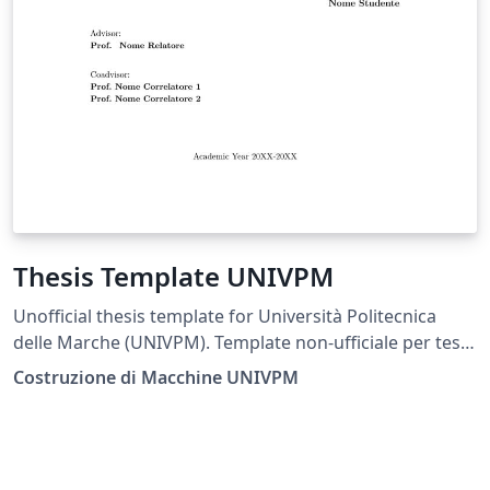
Thesis Template UNIVPM
Unofficial thesis template for Università Politecnica
delle Marche (UNIVPM). Template non-ufficiale per tesi
presso l'Università Politecnica delle Marche (UNIVPM).
Costruzione di Macchine UNIVPM