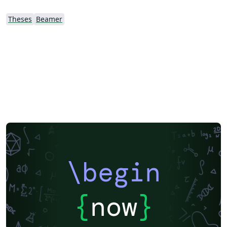
Theses
Beamer
\begin
{
now
}