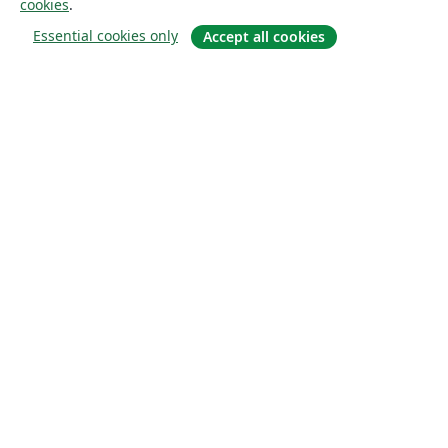
cookies
.
Essential cookies only
Accept all cookies
À propos
À propos de nous
Carrières
Blog
Solutions
Pour les entreprises
Pour les universités
For government