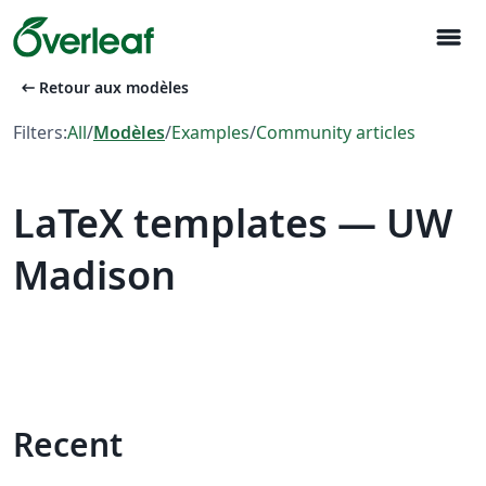
menu
arrow_left_alt
Retour aux modèles
Filters:
All
/
Modèles
/
Examples
/
Community articles
LaTeX templates — UW
Madison
Recent