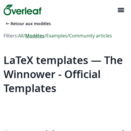
menu
arrow_left_alt
Retour aux modèles
Filters:
All
/
Modèles
/
Examples
/
Community articles
LaTeX templates — The
Winnower - Official
Templates