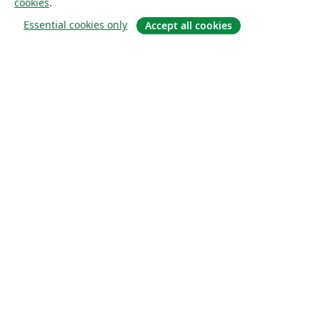
cookies
.
Essential cookies only
Accept all cookies
À propos
À propos de nous
Carrières
Blog
Solutions
Pour les entreprises
Pour les universités