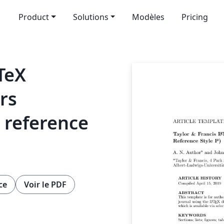
Product
Solutions
Modèles
Pricing
TeX
rs
P reference
ce
Voir le PDF