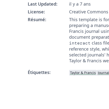
Last Updated:
il y a 7 ans
License:
Creative Commons 
Résumé:
This template is fo
preparing a manuscr
Francis journal usi
document preparat
class fil
interact
reference style, whi
selected journals'
Taylor & Francis we
Étiquettes:
Taylor & Francis
Journal