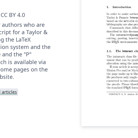
CC BY 4.0
r authors who are
ipt for a Taylor &
ng the LaTeX
ion system and the
e and the "P"
ch is available via
 home pages on the
bsite.
 articles