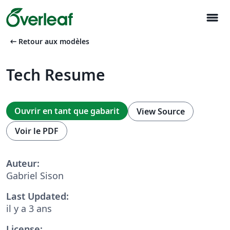
menu
arrow_left_alt
Retour aux modèles
Tech Resume
Ouvrir en tant que gabarit
View Source
Voir le PDF
Auteur:
Gabriel Sison
Last Updated:
il y a 3 ans
License: