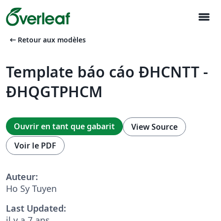
menu
arrow_left_alt
Retour aux modèles
Template báo cáo ĐHCNTT -
ĐHQGTPHCM
Ouvrir en tant que gabarit
View Source
Voir le PDF
Auteur:
Ho Sy Tuyen
Last Updated:
il y a 7 ans