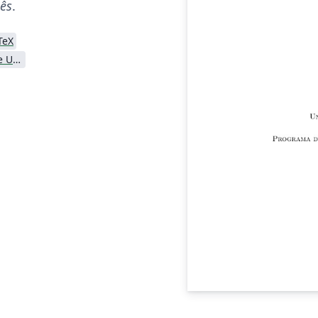
lês
.
TeX
Universidade Federal de Uberlândia (UFU)