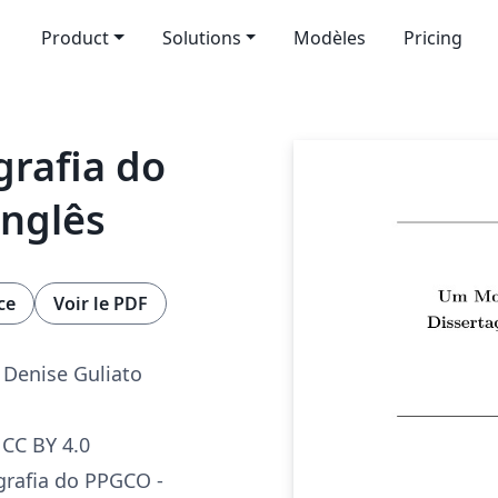
Product
Solutions
Modèles
Pricing
rafia do
nglês
ce
Voir le PDF
 Denise Guliato
CC BY 4.0
rafia do PPGCO -