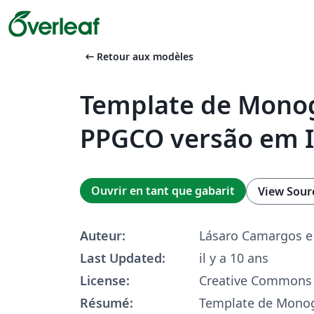
arrow_left_alt
Retour aux modèles
Template de Monog
PPGCO versão em I
Ouvrir en tant que gabarit
View Sour
Auteur:
Lásaro Camargos e
Last Updated:
il y a 10 ans
License:
Creative Commons 
Résumé:
Template de Monog