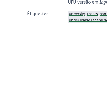
UFU versão em
Ing
Étiquettes:
University
Theses
abn