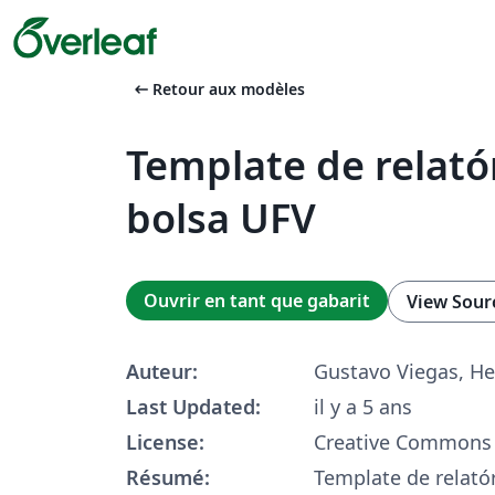
arrow_left_alt
Retour aux modèles
Template de relatór
bolsa UFV
Ouvrir en tant que gabarit
View Sour
Auteur:
Gustavo Viegas, H
Last Updated:
il y a 5 ans
License:
Creative Commons 
Résumé:
Template de relatór