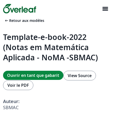
menu
arrow_left_alt
Retour aux modèles
Template-e-book-2022
(Notas em Matemática
Aplicada - NoMA -SBMAC)
Ouvrir en tant que gabarit
View Source
Voir le PDF
Auteur:
SBMAC