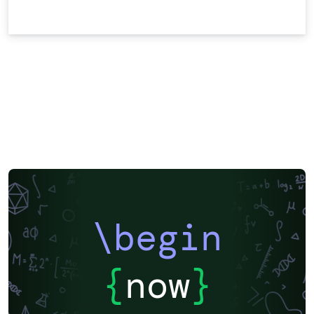
\begin
{
now
}