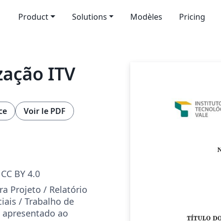
Product
Solutions
Modèles
Pricing
zação ITV
ce
Voir le PDF
CC BY 4.0
a Projeto / Relatório
iais / Trabalho de
o apresentado ao