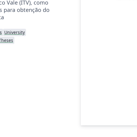
co Vale (ITV), como
os para obtenção do
ta
s
University
Theses