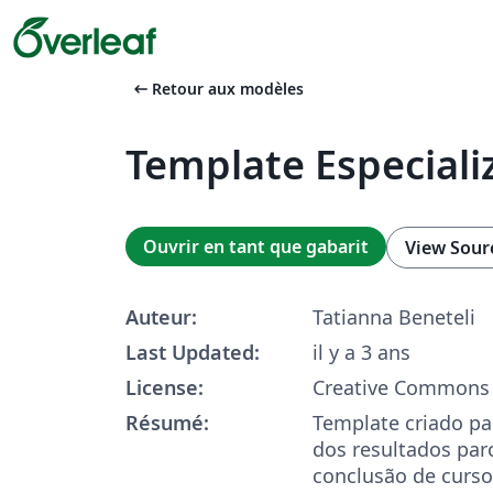
arrow_left_alt
Retour aux modèles
Template Especiali
Ouvrir en tant que gabarit
View Sour
Auteur:
Tatianna Beneteli
Last Updated:
il y a 3 ans
License:
Creative Commons 
Résumé:
Template criado par
dos resultados parc
conclusão de curs